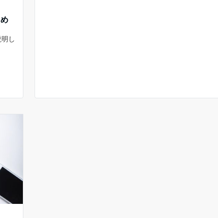
とめ
説明し